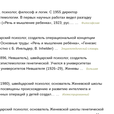
 психолог, философ и логик. С 1955 директор
темологии. В первых научных работах видел разгадку
и («Речь и мышление ребенка», 1923; рус.… …
Философская
царский психолог, создатель операциональной концепции
. Основные труды: «Речь и мышление ребёнка», «Генезис
стно с Б. Инельдер, B. Inhelder) …
Энциклопедический словарь
1896, Невшатель), швейцарский психолог, создатель
эпистемологии генетической. Учился в университетах
 университетов Невшателя (1926‒29), Женевы …
Большая
1980), швейцарский психолог, основатель Женевской школы
ы посвящены происхождению и развитию интеллекта и
венных операций у детей создал… …
Иллюстрированный
царский психолог, основатель Женевской школы генетической