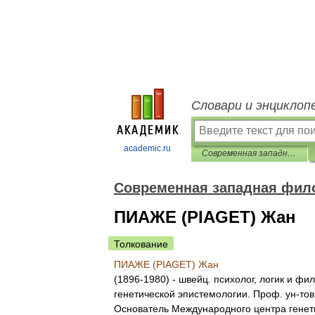
Словари и энциклоп
academic.ru
Современная западная философия. Энциклопедический словарь
Современная западная фил
ПИАЖЕ (PIAGET) Жан
Толкование
ПИАЖЕ
(
PIAGET
)
Жан
(
1896
-
1980
) -
швейц
.
психолог
,
логик
и
фил
генетической
эпистемологии
.
Проф
.
ун
-
тов
Основатель
Международного
центра
генет