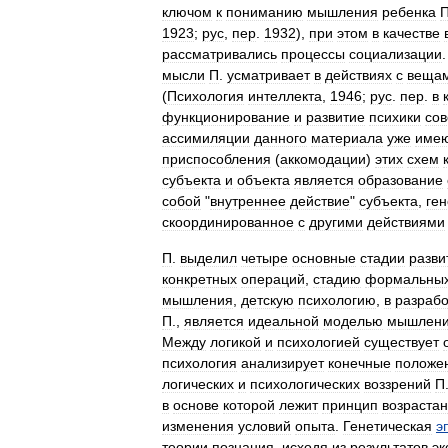
ключом
к
пониманию
мышления
ребенка
1923
;
рус
,
пер
.
1932
),
при
этом
в
качестве
рассматривались
процессы
социализации
мысли
П
.
усматривает
в
действиях
с
веща
(
Психология
интеллекта
,
1946
;
рус
.
пер
.
в
функционирование
и
развитие
психики
со
ассимиляции
данного
материала
уже
име
приспособления
(
аккомодации
)
этих
схем
субъекта
и
объекта
является
образование
собой
"
внутреннее
действие
"
субъекта
,
ген
скоординированное
с
другими
действиями
П
.
выделил
четыре
основные
стадии
разви
конкретных
операций
,
стадию
формальны
мышления
,
детскую
психологию
,
в
разрабо
П
.,
является
идеальной
моделью
мышлен
Между
логикой
и
психологией
существует
психология
анализирует
конечные
положе
логических
и
психологических
воззрений
П
в
основе
которой
лежит
принцип
возраста
изменения
условий
опыта
.
Генетическая
э
теории
познания
,
исходя
из
результатов
эк