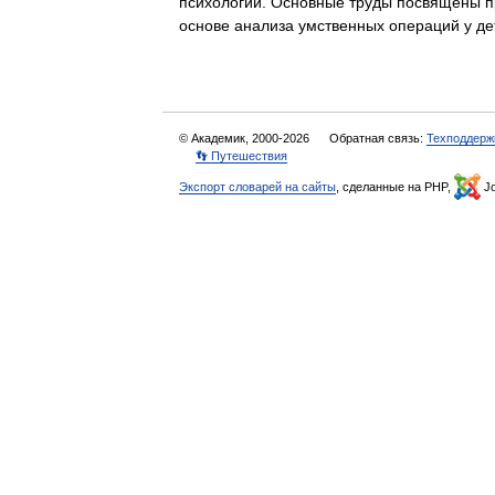
психологии. Основные труды посвящены п
основе анализа умственных операций у 
© Академик, 2000-2026
Обратная связь:
Техподдерж
👣 Путешествия
Экспорт словарей на сайты
, сделанные на PHP,
Jo