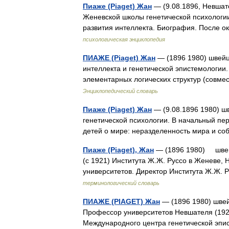
Пиаже (Piaget) Жан
— (9.08.1896, Невшат
Женевской школы генетической психологии
развития интеллекта. Биография. После
психологическая энциклопедия
ПИАЖЕ (Piaget) Жан
— (1896 1980) швейц
интеллекта и генетической эпистемологии
элементарных логических структур (совме
Энциклопедический словарь
Пиаже (Piaget) Жан
— (9.08.1896 1980) ш
генетической психологии. В начальный пе
детей о мире: неразделенность мира и с
Пиаже (Piaget), Жан
— (1896 1980) швейц
(с 1921) Института Ж.Ж. Руссо в Женеве, 
университетов. Директор Института Ж.Ж.
терминологический словарь
ПИАЖЕ (PIAGET) Жан
— (1896 1980) швей
Профессор университетов Невшателя (1923
Международного центра генетической эпи