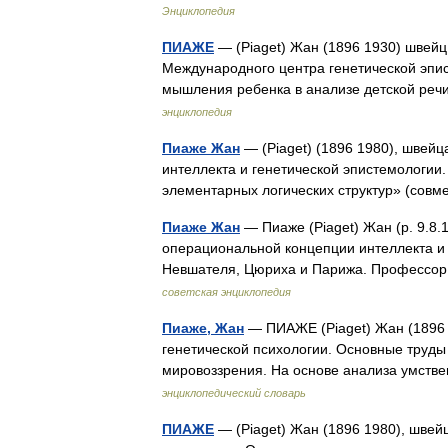
Энциклопедия
ПИАЖЕ
— (Piaget) Жан (1896 1930) швейц.
Международного центра генетической эпис
мышления ребенка в анализе детской реч
энциклопедия
Пиаже Жан
— (Piaget) (1896 1980), швей
интеллекта и генетической эпистемологии
элементарных логических структур» (совме
Пиаже Жан
— Пиаже (Piaget) Жан (р. 9.8.
операциональной концепции интеллекта и 
Невшателя, Цюриха и Парижа. Профессор
советская энциклопедия
Пиаже, Жан
— ПИАЖЕ (Piaget) Жан (1896 
генетической психологии. Основные труд
мировоззрения. На основе анализа умст
энциклопедический словарь
ПИАЖЕ
— (Piaget) Жан (1896 1980), швей