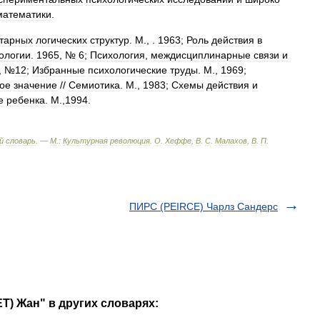
математики
.
тарных
логических
структур
.
М
., .
1963
;
Роль
действия
в
ологии
.
1965
, №
6
;
Психология
,
междисциплинарные
связи
и
, №
12
;
Избранные
психологические
труды
.
М
.,
1969
;
ое
значение
//
Семиотика
.
М
.,
1983
;
Схемы
действия
и
е
ребенка
.
М
.,
1994
.
й
словарь
. —
М
.
:
Культурная
революция
.
О
.
Хеффе
,
В
.
С
.
Малахов
,
В
.
П
.
ПИРС (PEIRCE) Чарлз Сандерс
T) Жан" в других словарях: