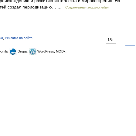
роисхождению и развитию интеллекта и мировоззрения. На
детей создал периодизацию… …
Современная энциклопедия
ка
,
Реклама на сайте
18+
omla,
Drupal,
WordPress, MODx.