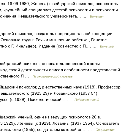
ель 16.09.1980, Женева) швейцарский психолог, основатель
, крупнейший специалист детской психологии и психологии
 окончания Невшательского университета… …
Большая
арский психолог, создатель операциональной концепции
. Основные труды: Речь и мышление ребенка , Генезис
стно с Г. Инельдер). Издание (совместно с П.… …
Большой
вейцарский психолог, основатель женевской школы
риод своей деятельности описал особенности представлений
обственного Я …
Психологический словарь
арский психолог, д р естественных наук (1918). Профессор
Невшательского (1923 29) и Лозаннского (1937 54)
 Руссо (с 1929), Психологической… …
Педагогический
царский ученый, один из ведущих психологов 20 в.
 1929), Женевы (с 1929), Лозанны (1937 1954). Основатель
стемологии (1955), создателем которой он… …
Социология: