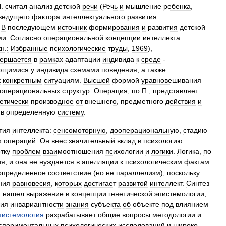
П
.
считал
анализ
детской
речи
(
Речь
и
мышление
ребенка
,
ведущего
фактора
интеллектуального
развития
.
В
последующем
источник
формирования
и
развития
детской
ми
.
Согласно
операциональной
концепции
интеллекта
кн
.
:
Избранные
психологические
труды
,
1969
),
вершается
в
рамках
адаптации
индивида
к
среде
-
ющимися
у
индивида
схемами
поведения
,
а
также
к
конкретным
ситуациям
.
Высшей
формой
уравновешивания
операциональных
структур
.
Операция
,
по
П
.,
представляет
етически
производное
от
внешнего
,
предметного
действия
и
в
определенную
систему
.
тия
интеллекта:
сенсомоторную
,
дооперациональную
,
стадию
х
операций
.
Он
внес
значительный
вклад
в
психологию
тку
проблем
взаимоотношения
психологии
и
логики
.
Логика
,
по
ия
,
и
она
не
нуждается
в
апелляции
к
психологическим
фактам
.
определенное
соответствие
(
но
не
параллелизм
),
поскольку
ния
равновесия
,
которых
достигает
развитой
интеллект
.
Синтез
.
нашел
выражение
в
концепции
генетической
эпистемологии
,
ния
инвариантности
знания
субъекта
об
объекте
под
влиянием
пистемология
разрабатывает
общие
вопросы
методологии
и
спериментальных
психологических
исследований
и
широко