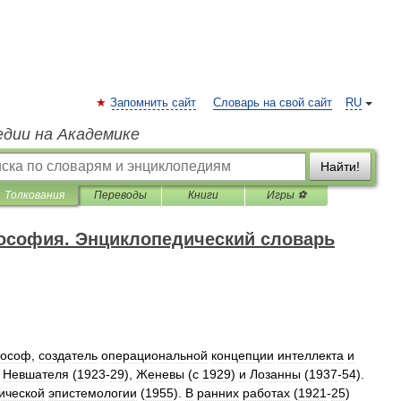
Запомнить сайт
Словарь на свой сайт
RU
едии на Академике
Найти!
Толкования
Переводы
Книги
Игры ⚽
ософия. Энциклопедический словарь
ософ
,
создатель
операциональной
концепции
интеллекта
и
Невшателя
(
1923
-
29
),
Женевы
(
с
1929
)
и
Лозанны
(
1937
-
54
).
ической
эпистемологии
(
1955
).
В
ранних
работах
(
1921
-
25
)