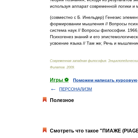
используя
аппарат
современной
логики
и
(
совместно
с
Б
.
Инельдер
)
Генезис
элемен
формировании
мышления
//
Вопросы
псих
система
наук
//
Вопросы
философии
.
1966
Психогенез
знаний
и
его
эпистемологическ
усвоение
языка
//
Там
же
;
Речь
и
мышлени
Современная
западная
философия
.
Энциклопедически
Филатов
.
2009
.
Игры ⚽
Поможем написать курсовую
ПЕРСОНАЛИЗМ
Полезное
Смотреть что такое "ПИАЖЕ (PIAGE